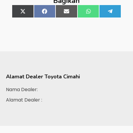
Bagikan
Share
X
Share
Facebook
Share
Email
Share
WhatsApp
Share
Telegra
on
(Twitter)
on
on
on
on
Alamat Dealer
Toyota Cimahi
Nama Dealer:
Alamat Dealer :