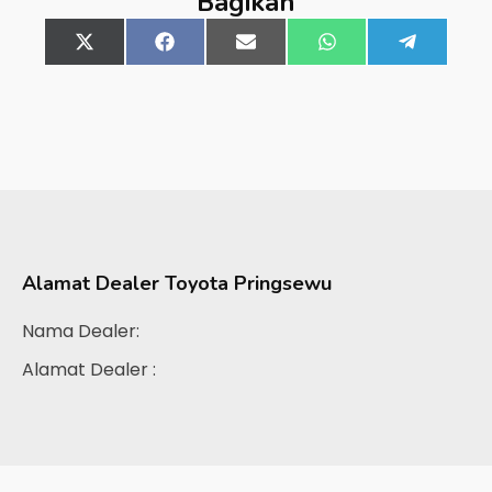
Bagikan
Share
X
Share
Facebook
Share
Email
Share
WhatsApp
Share
Telegra
on
(Twitter)
on
on
on
on
Alamat Dealer
Toyota Pringsewu
Nama Dealer:
Alamat Dealer :