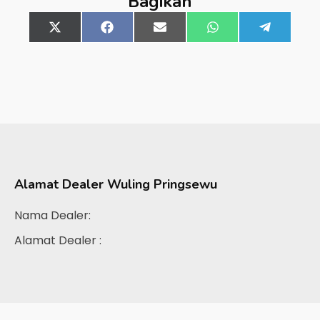
Bagikan
Share
X
Share
Facebook
Share
Email
Share
WhatsApp
Share
Telegra
on
(Twitter)
on
on
on
on
Alamat Dealer
Wuling Pringsewu
Nama Dealer:
Alamat Dealer :