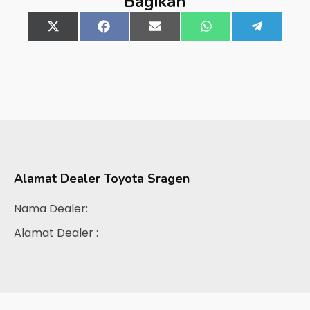
Bagikan
Share
X
Share
Facebook
Share
Email
Share
WhatsApp
Share
Telegra
on
(Twitter)
on
on
on
on
Alamat Dealer
Toyota Sragen
Nama Dealer:
Alamat Dealer :