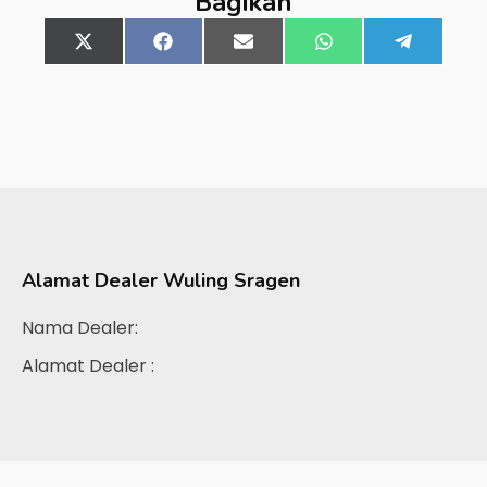
Bagikan
Share
X
Share
Facebook
Share
Email
Share
WhatsApp
Share
Telegra
on
(Twitter)
on
on
on
on
Alamat Dealer
Wuling Sragen
Nama Dealer:
Alamat Dealer :