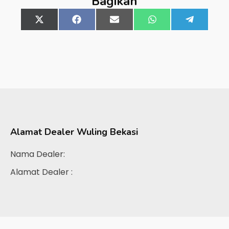
Bagikan
Share
X
Share
Facebook
Share
Email
Share
WhatsApp
Share
Telegra
on
(Twitter)
on
on
on
on
Alamat Dealer
Wuling Bekasi
Nama Dealer:
Alamat Dealer :