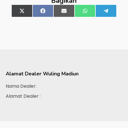
Bagikan
Share
X
Share
Facebook
Share
Email
Share
WhatsApp
Share
Telegra
on
(Twitter)
on
on
on
on
Alamat Dealer
Wuling Madiun
Nama Dealer:
Alamat Dealer :