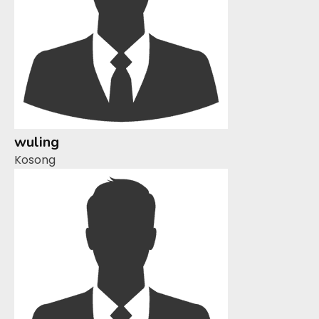
wuling
Kosong