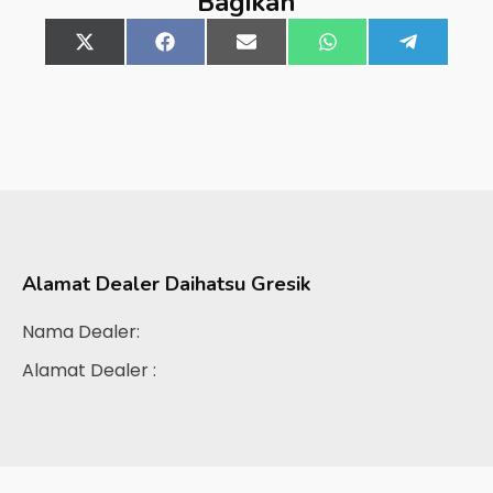
Bagikan
Share
X
Share
Facebook
Share
Email
Share
WhatsApp
Share
Telegra
on
(Twitter)
on
on
on
on
Alamat Dealer
Daihatsu Gresik
Nama Dealer:
Alamat Dealer :