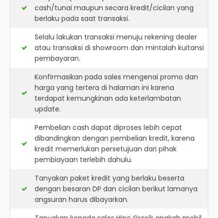
cash/tunai maupun secara kredit/cicilan yang
berlaku pada saat transaksi.
Selalu lakukan transaksi menuju rekening dealer
atau transaksi di showroom dan mintalah kuitansi
pembayaran.
Konfirmasikan pada sales mengenai promo dan
harga yang tertera di halaman ini karena
terdapat kemungkinan ada keterlambatan
update.
Pembelian cash dapat diproses lebih cepat
dibandingkan dengan pembelian kredit, karena
kredit memerlukan persetujuan dari pihak
pembiayaan terlebih dahulu.
Tanyakan paket kredit yang berlaku beserta
dengan besaran DP dan cicilan berikut lamanya
angsuran harus dibayarkan.