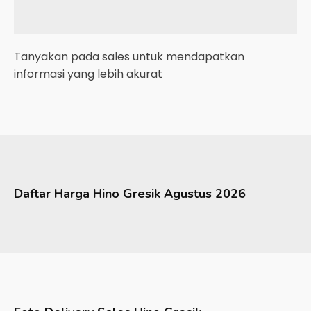
Tanyakan pada sales untuk mendapatkan
informasi yang lebih akurat
Daftar Harga
Hino
Gresik
Agustus 2026