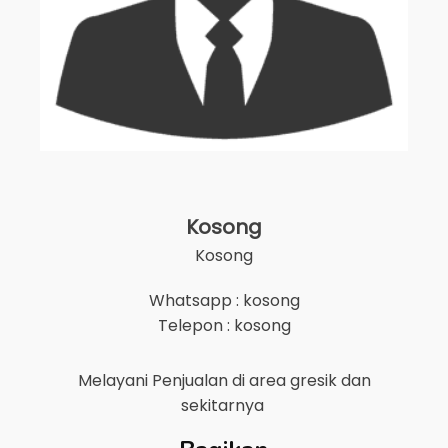
Kosong
Kosong
Whatsapp : kosong
Telepon : kosong
Melayani Penjualan di area
gresik
dan
sekitarnya