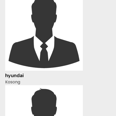
hyundai
Kosong