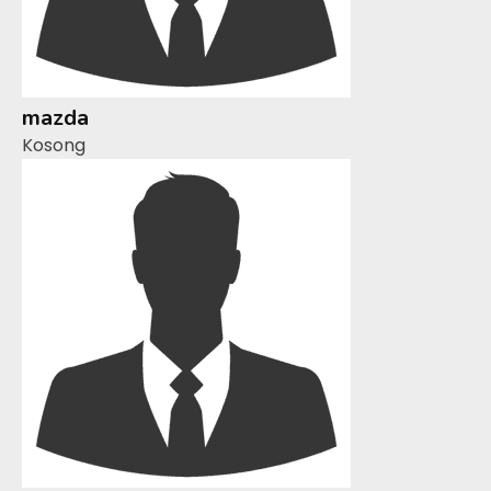
mazda
Kosong