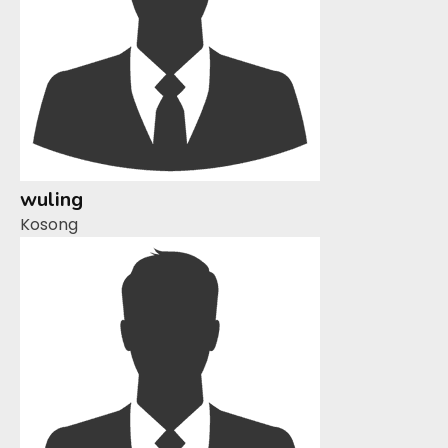
wuling
Kosong