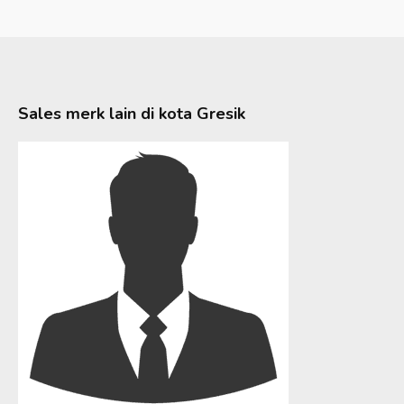
Sales merk lain di kota
Gresik