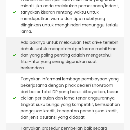
minati. jika anda melakukan pemesanan/indent,
tanyakan kisaran rentang waktu untuk
mendapatkan warna dan tipe mobil yang
diinginkan untuk menghindari menunggu terlalu
lama.
Ada baiknya untuk melakukan test drive terlebih
dahulu untuk mengetahui performa mobil Hino
dan yang paling penting adalah mengetahui
fitur-fitur yang sering digunakan saat
berkendara.
Tanyakan informasi lembaga pembiayaan yang
bekerjasama dengan pihak dealer/showroom
dari besar total DP yang harus dibayarkan, besar
cicilan per bulan dan lama tenor angsurannya,
tingkat suku bunga yang kompetitif, kemudahan
pengajuan kredit, kecepatan persetujuan kredit,
dan jenis asuransi yang didapat.
Tanyakan prosedur pembelian baik secara