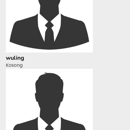
wuling
Kosong