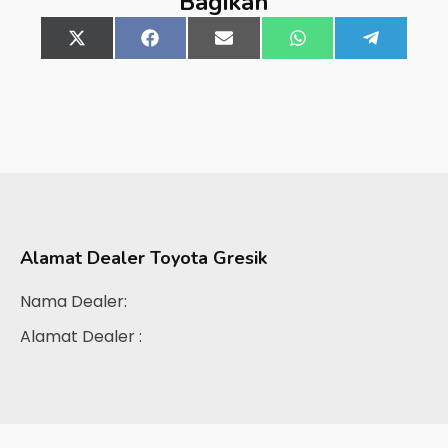
Bagikan
Share
X
Share
Facebook
Share
Email
Share
WhatsApp
Share
Telegra
on
(Twitter)
on
on
on
on
Alamat Dealer
Toyota Gresik
Nama Dealer:
Alamat Dealer :