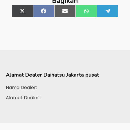
Bagikan
Share
X
Share
Facebook
Share
Email
Share
WhatsApp
Share
Telegra
on
(Twitter)
on
on
on
on
Alamat Dealer
Daihatsu Jakarta pusat
Nama Dealer:
Alamat Dealer :