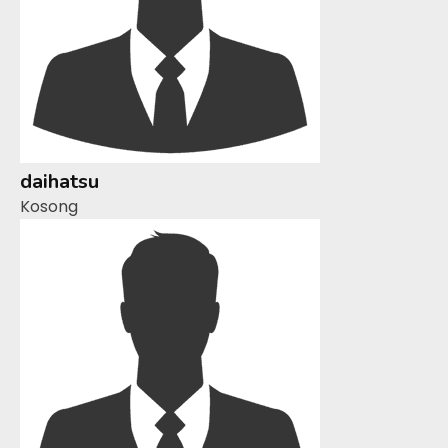
daihatsu
Kosong