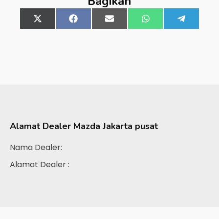
Bagikan
Share
X
Share
Facebook
Share
Email
Share
WhatsApp
Share
Telegra
on
(Twitter)
on
on
on
on
Alamat Dealer
Mazda Jakarta pusat
Nama Dealer:
Alamat Dealer :