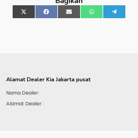
Bagikan
Share
X
Share
Facebook
Share
Email
Share
WhatsApp
Share
Telegra
on
(Twitter)
on
on
on
on
Alamat Dealer
Kia Jakarta pusat
Nama Dealer:
Alamat Dealer :