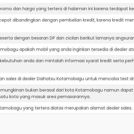
romo dan harga yang tertera di halaman ini karena terdapat 
cepat dibandingkan dengan pembelian kredit, karena kredit mem
eserta dengan besaran DP dan cicilan berikut lamanya angsuran
mobagu apakah mobil yang anda inginkan tersedia di dealer at
ebutuhan anda dan mintalah informasi syarat kredit serta perh
n sales di dealer Daihatsu Kotamobagu untuk mencoba test d
emungkinan bukan berasal dari kota Kotamobagu namun dapat 
atu kota yang masuk area pemasarannya.
otamobagu
yang tertera diatas merupakan alamat dealer sales.