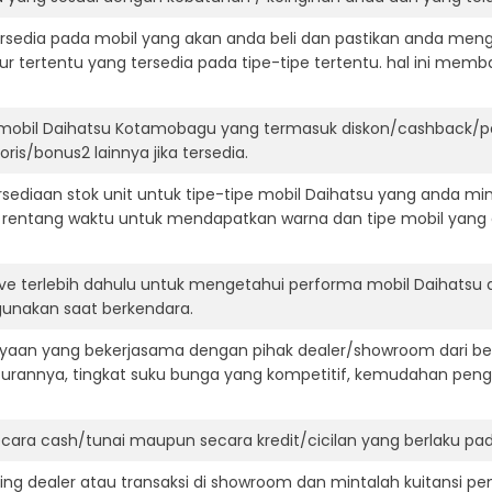
ersedia pada mobil yang akan anda beli dan pastikan anda mengert
ur tertentu yang tersedia pada tipe-tipe tertentu. hal ini m
 mobil Daihatsu Kotamobagu yang termasuk diskon/cashback/pa
ris/bonus2 lainnya jika tersedia.
diaan stok unit untuk tipe-tipe mobil Daihatsu yang anda min
 rentang waktu untuk mendapatkan warna dan tipe mobil yang
ive terlebih dahulu untuk mengetahui performa mobil Daihatsu 
igunakan saat berkendara.
aan yang bekerjasama dengan pihak dealer/showroom dari besa
surannya, tingkat suku bunga yang kompetitif, kemudahan penga
ara cash/tunai maupun secara kredit/cicilan yang berlaku pada
ning dealer atau transaksi di showroom dan mintalah kuitansi p