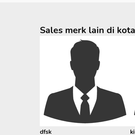
Sales merk lain di kot
dfsk
k