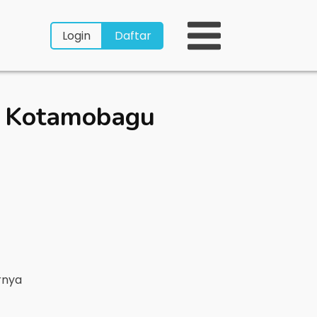
Login
Daftar
u Kotamobagu
rnya