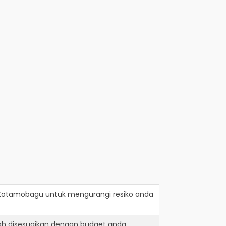
 Kotamobagu
untuk mengurangi resiko anda
ah disesuaikan dengan budget anda.