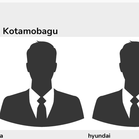
a
Kotamobagu
ia
hyundai