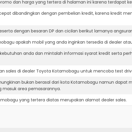
romo dan harga yang tertera di halaman ini karena terdapat 
cepat dibandingkan dengan pembelian kredit, karena kredit mem
eserta dengan besaran DP dan cicilan berikut lamanya angsuran
bagu apakah mobil yang anda inginkan tersedia di dealer atau
ebutuhan anda dan mintalah informasi syarat kredit serta per
n sales di dealer Toyota Kotamobagu untuk mencoba test dri
ungkinan bukan berasal dari kota Kotamobagu namun dapat m
ng masuk area pemasarannya.
tamobagu
yang tertera diatas merupakan alamat dealer sales.