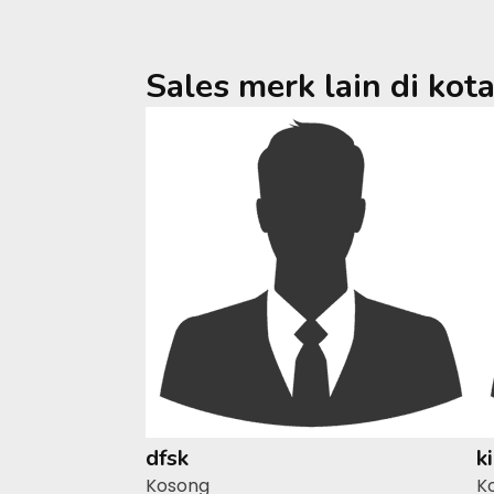
Sales merk lain di kot
dfsk
k
Kosong
K