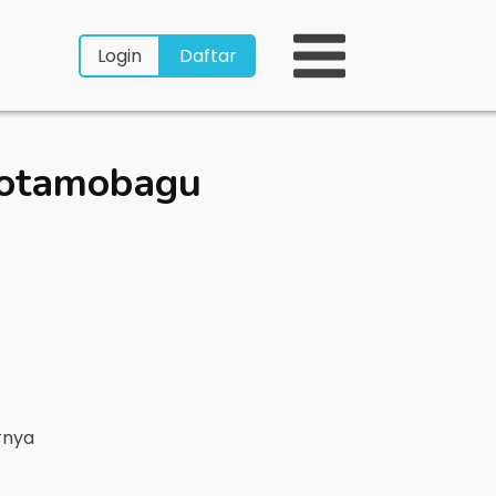
Login
Daftar
Kotamobagu
rnya