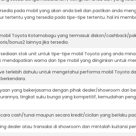
ersedia pada mobil yang akan anda beli dan pastikan anda mengert
ur tertentu yang tersedia pada tipe-tipe tertentu. hal ini m
 mobil Toyota Kotamobagu yang termasuk diskon/cashback/pake
ris/bonus2 lainnya jika tersedia.
ediaan stok unit untuk tipe-tipe mobil Toyota yang anda mina
k mendapatkan warna dan tipe mobil yang diinginkan untuk me
ive terlebih dahulu untuk mengetahui performa mobil Toyota d
t berkendara.
aan yang bekerjasama dengan pihak dealer/showroom dari besa
surannya, tingkat suku bunga yang kompetitif, kemudahan penga
ara cash/tunai maupun secara kredit/cicilan yang berlaku pada
ning dealer atau transaksi di showroom dan mintalah kuitansi p