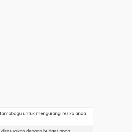
otamobagu
untuk mengurangi resiko anda
h disesuaikan dengan budget anda.