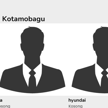
a
Kotamobagu
ia
hyundai
osong
Kosong