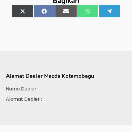
Bagikan
Share
X
Share
Facebook
Share
Email
Share
WhatsApp
Share
Telegra
on
(Twitter)
on
on
on
on
Alamat Dealer
Mazda Kotamobagu
Nama Dealer:
Alamat Dealer :