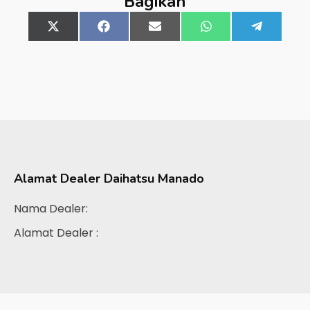
Bagikan
Share
X
Share
Facebook
Share
Email
Share
WhatsApp
Share
Telegra
on
(Twitter)
on
on
on
on
Alamat Dealer
Daihatsu Manado
Nama Dealer:
Alamat Dealer :