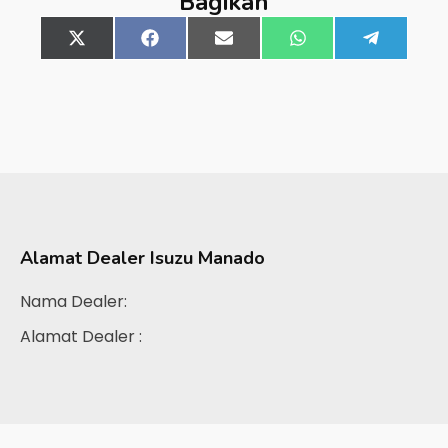
Bagikan
Share
X
Share
Facebook
Share
Email
Share
WhatsApp
Share
Telegra
on
(Twitter)
on
on
on
on
Alamat Dealer
Isuzu Manado
Nama Dealer:
Alamat Dealer :