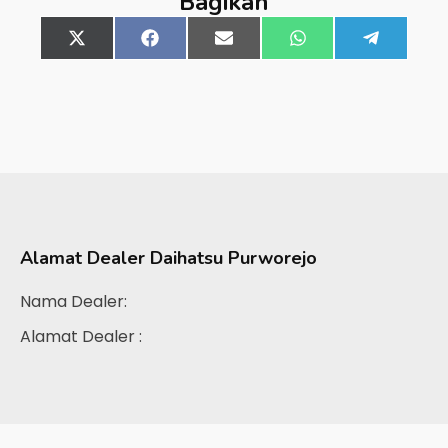
Bagikan
Share
X
Share
Facebook
Share
Email
Share
WhatsApp
Share
Telegra
on
(Twitter)
on
on
on
on
Alamat Dealer
Daihatsu Purworejo
Nama Dealer:
Alamat Dealer :