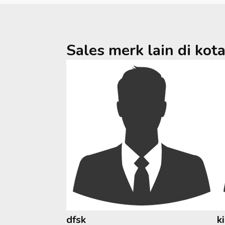
Sales merk lain di kot
dfsk
k