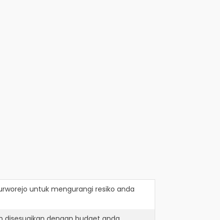
urworejo
untuk mengurangi resiko anda
h disesuaikan dengan budget anda.