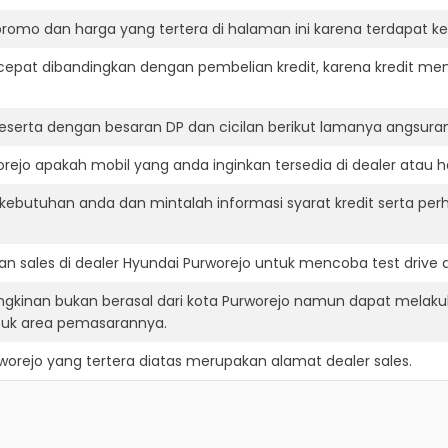
romo dan harga yang tertera di halaman ini karena terdapat 
cepat dibandingkan dengan pembelian kredit, karena kredit mem
eserta dengan besaran DP dan cicilan berikut lamanya angsuran
ejo apakah mobil yang anda inginkan tersedia di dealer atau h
ebutuhan anda dan mintalah informasi syarat kredit serta per
n sales di dealer Hyundai Purworejo untuk mencoba test driv
ngkinan bukan berasal dari kota Purworejo namun dapat melakuk
suk area pemasarannya.
worejo
yang tertera diatas merupakan alamat dealer sales.