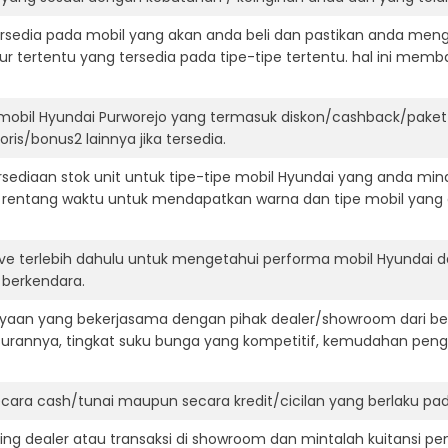
ersedia pada mobil yang akan anda beli dan pastikan anda mengert
ur tertentu yang tersedia pada tipe-tipe tertentu. hal ini m
mobil Hyundai Purworejo yang termasuk diskon/cashback/paket 
ris/bonus2 lainnya jika tersedia.
ediaan stok unit untuk tipe-tipe mobil Hyundai yang anda mina
 rentang waktu untuk mendapatkan warna dan tipe mobil yang
ive terlebih dahulu untuk mengetahui performa mobil Hyundai 
t berkendara.
aan yang bekerjasama dengan pihak dealer/showroom dari besa
surannya, tingkat suku bunga yang kompetitif, kemudahan penga
ara cash/tunai maupun secara kredit/cicilan yang berlaku pada
ning dealer atau transaksi di showroom dan mintalah kuitansi p