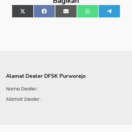
Bagikan
Share
X
Share
Facebook
Share
Email
Share
WhatsApp
Share
Telegra
on
(Twitter)
on
on
on
on
Alamat Dealer
DFSK Purworejo
Nama Dealer:
Alamat Dealer :