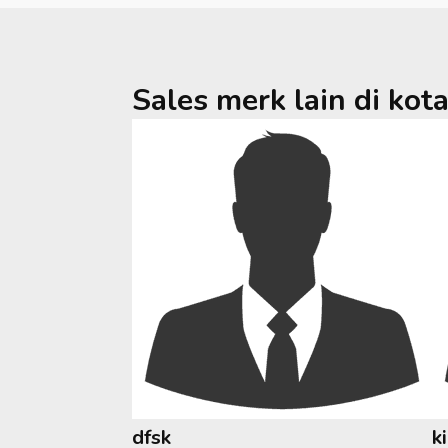
Sales merk lain di kot
dfsk
k