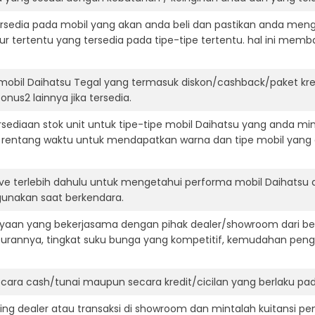
ersedia pada mobil yang akan anda beli dan pastikan anda mengert
ur tertentu yang tersedia pada tipe-tipe tertentu. hal ini m
mobil Daihatsu Tegal yang termasuk diskon/cashback/paket kr
onus2 lainnya jika tersedia.
diaan stok unit untuk tipe-tipe mobil Daihatsu yang anda min
 rentang waktu untuk mendapatkan warna dan tipe mobil yang
ive terlebih dahulu untuk mengetahui performa mobil Daihatsu 
igunakan saat berkendara.
aan yang bekerjasama dengan pihak dealer/showroom dari besa
surannya, tingkat suku bunga yang kompetitif, kemudahan penga
ara cash/tunai maupun secara kredit/cicilan yang berlaku pada
ning dealer atau transaksi di showroom dan mintalah kuitansi p