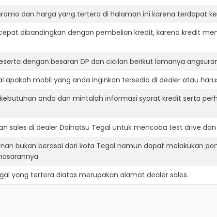
romo dan harga yang tertera di halaman ini karena terdapat 
cepat dibandingkan dengan pembelian kredit, karena kredit mem
eserta dengan besaran DP dan cicilan berikut lamanya angsuran
 apakah mobil yang anda inginkan tersedia di dealer atau haru
ebutuhan anda dan mintalah informasi syarat kredit serta perh
n sales di dealer Daihatsu Tegal untuk mencoba test drive d
inan bukan berasal dari kota Tegal namun dapat melakukan pen
masarannya.
gal
yang tertera diatas merupakan alamat dealer sales.