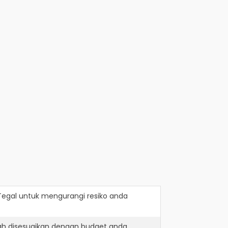
Tegal
untuk mengurangi resiko anda
ah disesuaikan dengan budget anda.