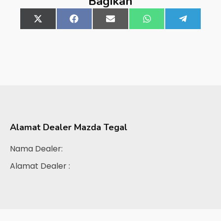
Bagikan
Share
X
Share
Facebook
Share
Email
Share
WhatsApp
Share
Telegra
on
(Twitter)
on
on
on
on
Alamat Dealer
Mazda Tegal
Nama Dealer:
Alamat Dealer :