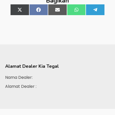
Bagikan
Share
X
Share
Facebook
Share
Email
Share
WhatsApp
Share
Telegra
on
(Twitter)
on
on
on
on
Alamat Dealer
Kia Tegal
Nama Dealer:
Alamat Dealer :