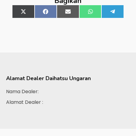
Bagikan
Share
X
Share
Facebook
Share
Email
Share
WhatsApp
Share
Telegra
on
(Twitter)
on
on
on
on
Alamat Dealer
Daihatsu Ungaran
Nama Dealer:
Alamat Dealer :