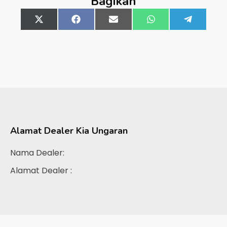
Bagikan
Share
X
Share
Facebook
Share
Email
Share
WhatsApp
Share
Telegra
on
(Twitter)
on
on
on
on
Alamat Dealer
Kia Ungaran
Nama Dealer:
Alamat Dealer :