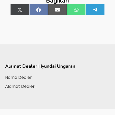
Bagikan
Share
X
Share
Facebook
Share
Email
Share
WhatsApp
Share
Telegra
on
(Twitter)
on
on
on
on
Alamat Dealer
Hyundai Ungaran
Nama Dealer:
Alamat Dealer :