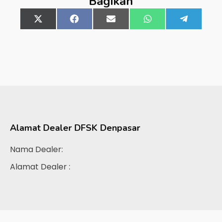
Bagikan
Share
X
Share
Facebook
Share
Email
Share
WhatsApp
Share
Telegra
on
(Twitter)
on
on
on
on
Alamat Dealer
DFSK Denpasar
Nama Dealer:
Alamat Dealer :