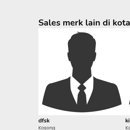
Sales merk lain di kot
dfsk
k
Kosong
K