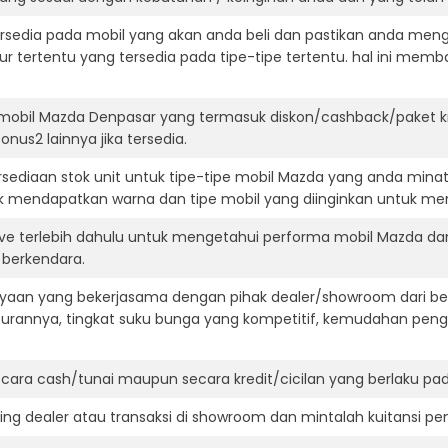
ersedia pada mobil yang akan anda beli dan pastikan anda mengert
ur tertentu yang tersedia pada tipe-tipe tertentu. hal ini m
 mobil Mazda Denpasar yang termasuk diskon/cashback/paket k
onus2 lainnya jika tersedia.
ediaan stok unit untuk tipe-tipe mobil Mazda yang anda minat
k mendapatkan warna dan tipe mobil yang diinginkan untuk me
ive terlebih dahulu untuk mengetahui performa mobil Mazda da
t berkendara.
aan yang bekerjasama dengan pihak dealer/showroom dari besa
surannya, tingkat suku bunga yang kompetitif, kemudahan penga
ara cash/tunai maupun secara kredit/cicilan yang berlaku pada
ning dealer atau transaksi di showroom dan mintalah kuitansi p