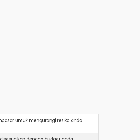
npasar
untuk mengurangi resiko anda
 disesuaikan dengan budget anda.