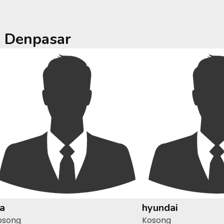
a
Denpasar
ia
hyundai
osong
Kosong