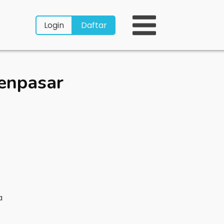
Login
Daftar
enpasar
ya