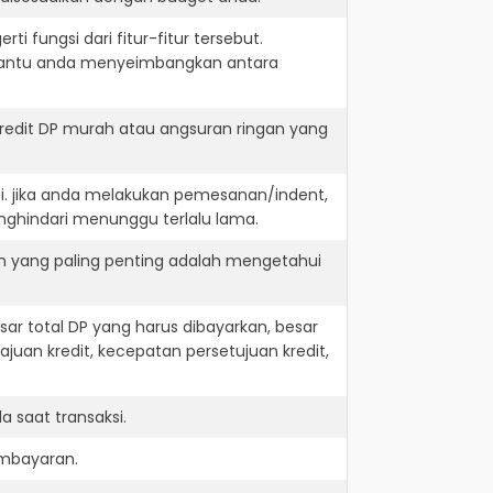
i fungsi dari fitur-fitur tersebut.
embantu anda menyeimbangkan antara
redit DP murah atau angsuran ringan yang
i. jika anda melakukan pemesanan/indent,
nghindari menunggu terlalu lama.
n yang paling penting adalah mengetahui
r total DP yang harus dibayarkan, besar
juan kredit, kecepatan persetujuan kredit,
 saat transaksi.
embayaran.