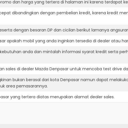
romo dan harga yang tertera di halaman ini karena terdapat 
cepat dibandingkan dengan pembelian kredit, karena kredit mem
eserta dengan besaran DP dan cicilan berikut lamanya angsuran
r apakah mobil yang anda inginkan tersedia di dealer atau har
ebutuhan anda dan mintalah informasi syarat kredit serta per
n sales di dealer Mazda Denpasar untuk mencoba test drive 
kinan bukan berasal dari kota Denpasar namun dapat melakuka
suk area pemasarannya.
asar
yang tertera diatas merupakan alamat dealer sales.