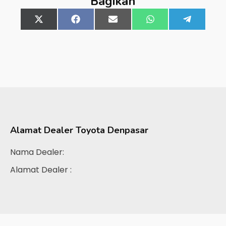
Bagikan
Share
X
Share
Facebook
Share
Email
Share
WhatsApp
Share
Telegra
on
(Twitter)
on
on
on
on
Alamat Dealer
Toyota Denpasar
Nama Dealer:
Alamat Dealer :