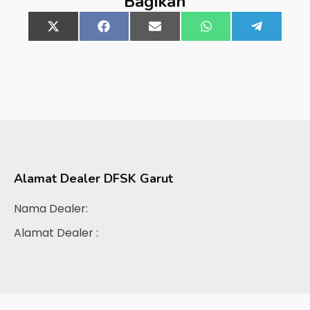
Bagikan
Share
X
Share
Facebook
Share
Email
Share
WhatsApp
Share
Telegra
on
(Twitter)
on
on
on
on
Alamat Dealer
DFSK Garut
Nama Dealer:
Alamat Dealer :