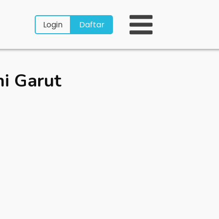
Login
Daftar
hi Garut