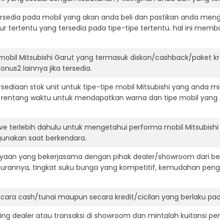
ersedia pada mobil yang akan anda beli dan pastikan anda mengert
ur tertentu yang tersedia pada tipe-tipe tertentu. hal ini m
mobil Mitsubishi Garut yang termasuk diskon/cashback/paket k
onus2 lainnya jika tersedia.
diaan stok unit untuk tipe-tipe mobil Mitsubishi yang anda mi
 rentang waktu untuk mendapatkan warna dan tipe mobil yang
ve terlebih dahulu untuk mengetahui performa mobil Mitsubishi
igunakan saat berkendara.
aan yang bekerjasama dengan pihak dealer/showroom dari besa
surannya, tingkat suku bunga yang kompetitif, kemudahan penga
ara cash/tunai maupun secara kredit/cicilan yang berlaku pada
ning dealer atau transaksi di showroom dan mintalah kuitansi p