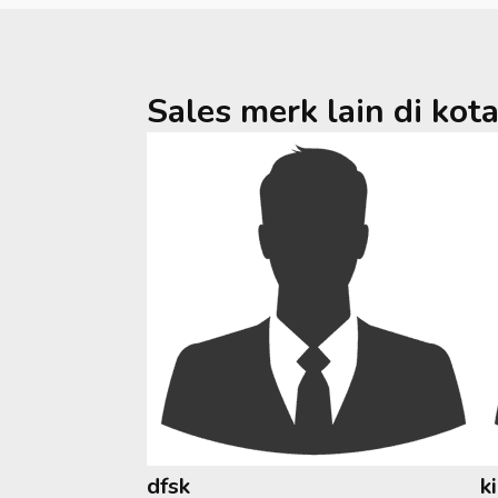
Sales merk lain di kot
dfsk
k