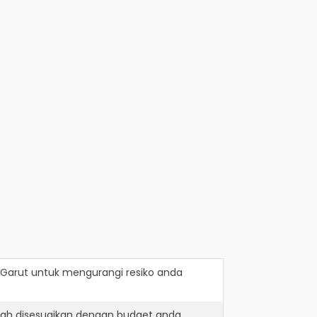
 Garut
untuk mengurangi resiko anda
lah disesuaikan dengan budget anda.