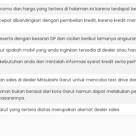
romo dan harga yang tertera di halaman ini karena terdapat 
cepat dibandingkan dengan pembelian kredit, karena kredit mem
eserta dengan besaran DP dan cicilan berikut lamanya angsuran
ut apakah mobil yang anda inginkan tersedia di dealer atau har
ebutuhan anda dan mintalah informasi syarat kredit serta perh
 sales di dealer Mitsubishi Garut untuk mencoba test drive 
gkinan bukan berasal dari kota Garut namun dapat melakukan p
masarannya.
arut
yang tertera diatas merupakan alamat dealer sales.