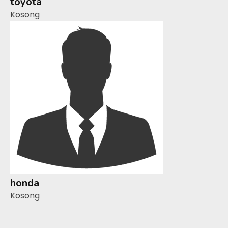
toyota
Kosong
honda
Kosong