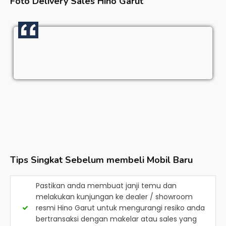
Foto Delivery Sales
Hino Garut
Tips Singkat Sebelum membeli Mobil Baru
Pastikan anda membuat janji temu dan
melakukan kunjungan ke dealer / showroom
resmi
Hino Garut
untuk mengurangi resiko anda
bertransaksi dengan makelar atau sales yang