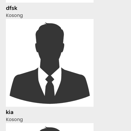
dfsk
Kosong
kia
Kosong