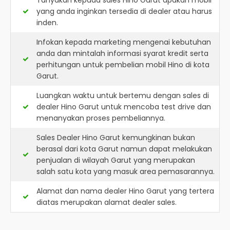
Tanyakan kepada sales Hino Garut apakah mobil
yang anda inginkan tersedia di dealer atau harus
inden.
Infokan kepada marketing mengenai kebutuhan
anda dan mintalah informasi syarat kredit serta
perhitungan untuk pembelian mobil Hino di kota
Garut.
Luangkan waktu untuk bertemu dengan sales di
dealer Hino Garut untuk mencoba test drive dan
menanyakan proses pembeliannya.
Sales Dealer Hino Garut kemungkinan bukan
berasal dari kota Garut namun dapat melakukan
penjualan di wilayah Garut yang merupakan
salah satu kota yang masuk area pemasarannya.
Alamat dan nama dealer
Hino Garut
yang tertera
diatas merupakan alamat dealer sales.