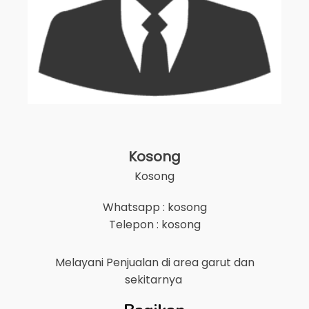
Kosong
Kosong
Whatsapp : kosong
Telepon : kosong
Melayani Penjualan di area
garut
dan
sekitarnya