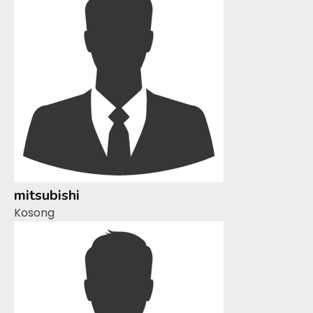
mitsubishi
Kosong