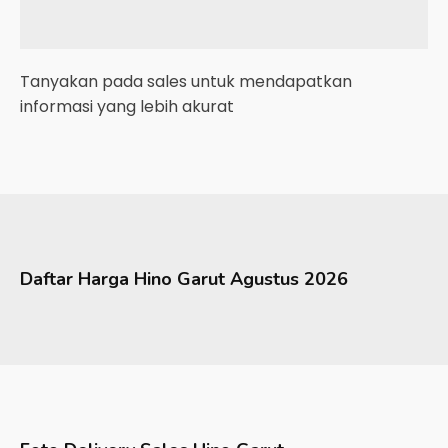
Tanyakan pada sales untuk mendapatkan
informasi yang lebih akurat
Daftar Harga
Hino
Garut
Agustus 2026