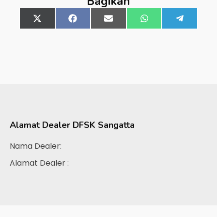
Bagikan
Share
X
Share
Facebook
Share
Email
Share
WhatsApp
Share
Telegra
on
(Twitter)
on
on
on
on
Alamat Dealer
DFSK Sangatta
Nama Dealer:
Alamat Dealer :