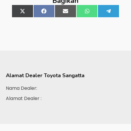
Bagikan
Share
X
Share
Facebook
Share
Email
Share
WhatsApp
Share
Telegra
on
(Twitter)
on
on
on
on
Alamat Dealer
Toyota Sangatta
Nama Dealer:
Alamat Dealer :