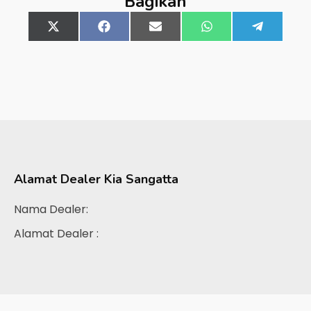
Bagikan
Share
X
Share
Facebook
Share
Email
Share
WhatsApp
Share
Telegra
on
(Twitter)
on
on
on
on
Alamat Dealer
Kia Sangatta
Nama Dealer:
Alamat Dealer :