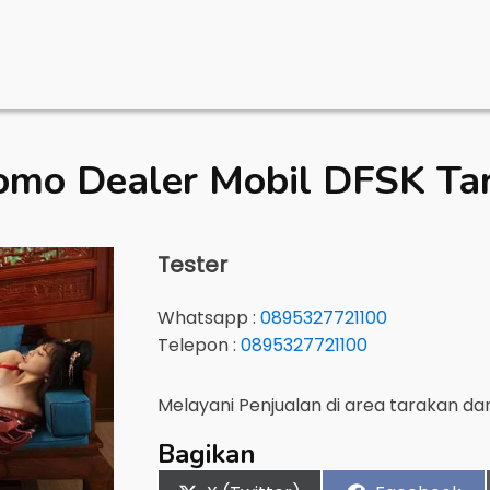
omo Dealer Mobil
DFSK Ta
Tester
Whatsapp :
0895327721100
Telepon :
0895327721100
Melayani Penjualan di area
tarakan
dan
Bagikan