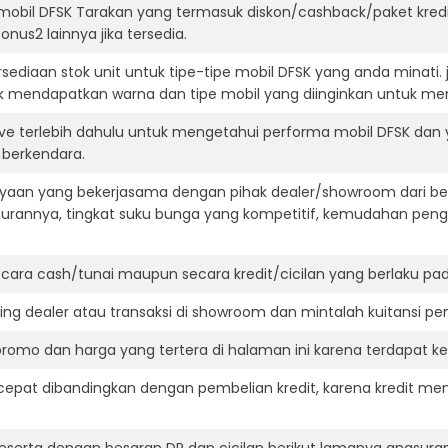
mobil DFSK Tarakan yang termasuk diskon/cashback/paket kred
onus2 lainnya jika tersedia.
ediaan stok unit untuk tipe-tipe mobil DFSK yang anda minati
k mendapatkan warna dan tipe mobil yang diinginkan untuk me
ive terlebih dahulu untuk mengetahui performa mobil DFSK dan
t berkendara.
aan yang bekerjasama dengan pihak dealer/showroom dari besa
surannya, tingkat suku bunga yang kompetitif, kemudahan penga
ara cash/tunai maupun secara kredit/cicilan yang berlaku pada
ning dealer atau transaksi di showroom dan mintalah kuitansi p
romo dan harga yang tertera di halaman ini karena terdapat 
cepat dibandingkan dengan pembelian kredit, karena kredit mem