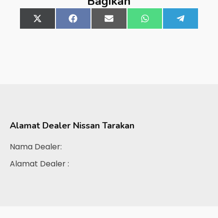
Bagikan
Share
X
Share
Facebook
Share
Email
Share
WhatsApp
Share
Telegra
on
(Twitter)
on
on
on
on
Alamat Dealer
Nissan Tarakan
Nama Dealer:
Alamat Dealer :