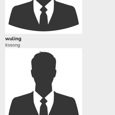
wuling
Kosong