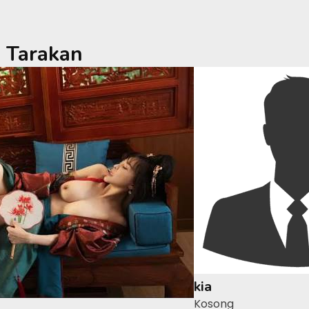
a
Tarakan
kia
Kosong