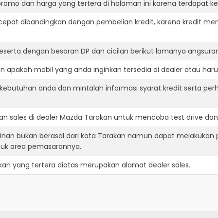
romo dan harga yang tertera di halaman ini karena terdapat 
cepat dibandingkan dengan pembelian kredit, karena kredit mem
eserta dengan besaran DP dan cicilan berikut lamanya angsuran
 apakah mobil yang anda inginkan tersedia di dealer atau haru
ebutuhan anda dan mintalah informasi syarat kredit serta per
n sales di dealer Mazda Tarakan untuk mencoba test drive d
nan bukan berasal dari kota Tarakan namun dapat melakukan p
suk area pemasarannya.
kan
yang tertera diatas merupakan alamat dealer sales.