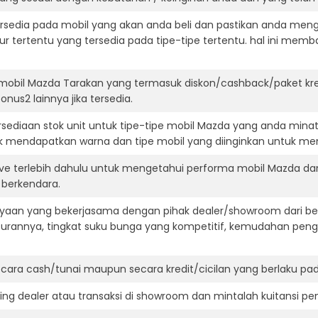
ersedia pada mobil yang akan anda beli dan pastikan anda mengert
ur tertentu yang tersedia pada tipe-tipe tertentu. hal ini m
 mobil Mazda Tarakan yang termasuk diskon/cashback/paket kre
onus2 lainnya jika tersedia.
ediaan stok unit untuk tipe-tipe mobil Mazda yang anda minat
k mendapatkan warna dan tipe mobil yang diinginkan untuk me
ive terlebih dahulu untuk mengetahui performa mobil Mazda da
t berkendara.
aan yang bekerjasama dengan pihak dealer/showroom dari besa
surannya, tingkat suku bunga yang kompetitif, kemudahan penga
ara cash/tunai maupun secara kredit/cicilan yang berlaku pada
ning dealer atau transaksi di showroom dan mintalah kuitansi p