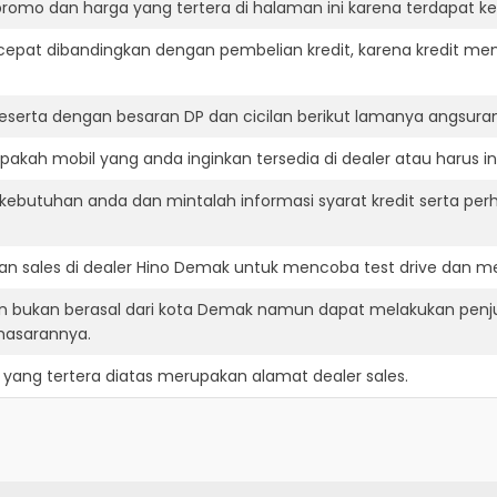
romo dan harga yang tertera di halaman ini karena terdapat 
cepat dibandingkan dengan pembelian kredit, karena kredit mem
eserta dengan besaran DP dan cicilan berikut lamanya angsuran
kah mobil yang anda inginkan tersedia di dealer atau harus i
ebutuhan anda dan mintalah informasi syarat kredit serta perh
n sales di dealer Hino Demak untuk mencoba test drive dan 
n bukan berasal dari kota Demak namun dapat melakukan penj
masarannya.
yang tertera diatas merupakan alamat dealer sales.