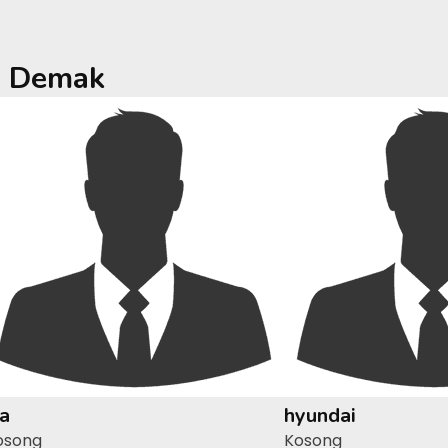
a
Demak
ia
hyundai
osong
Kosong