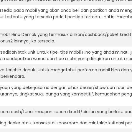
ersedia pada mobil yang akan anda beli dan pastikan anda mengert
ur tertentu yang tersedia pada tipe-tipe tertentu. hal ini m
 mobil Hino Demak yang termasuk diskon/cashback/paket kredit
onus2 lainnya jika tersedia.
ediaan stok unit untuk tipe-tipe mobil Hino yang anda minati.
k mendapatkan warna dan tipe mobil yang diinginkan untuk me
ive terlebih dahulu untuk mengetahui performa mobil Hino dan
t berkendara.
aan yang bekerjasama dengan pihak dealer/showroom dari besa
surannya, tingkat suku bunga yang kompetitif, kemudahan penga
ara cash/tunai maupun secara kredit/cicilan yang berlaku pada
ning dealer atau transaksi di showroom dan mintalah kuitansi p