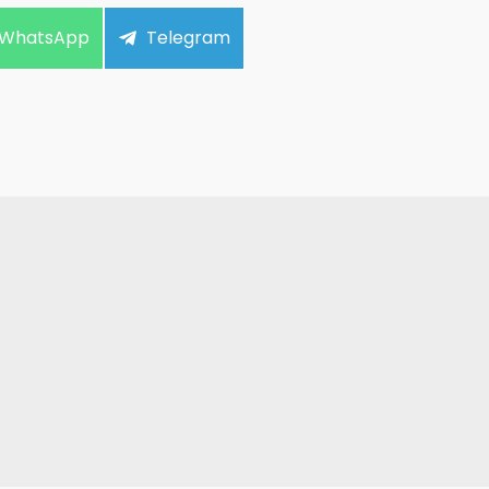
Share
WhatsApp
Share
Telegram
on
on