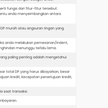
i fungsi dari fitur-fitur tersebut.
embantu anda menyeimbangkan antara
 DP murah atau angsuran ringan yang
 jika anda melakukan pemesanan/indent,
nghindari menunggu terlalu lama.
 yang paling penting adalah mengetahui
r total DP yang harus dibayarkan, besar
juan kredit, kecepatan persetujuan kredit,
 saat transaksi.
embayaran.