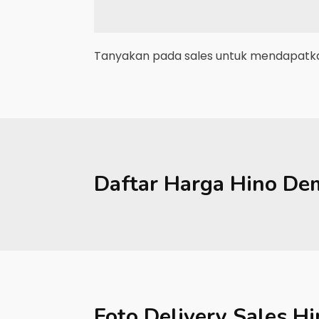
Tanyakan pada sales untuk mendapatkan
Daftar Harga
Hino
De
Foto Delivery Sales
Hi