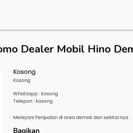
omo Dealer Mobil
Hino De
Kosong
Kosong
Whatsapp : kosong
Telepon : kosong
Melayani Penjualan di area
demak
dan sekitarnya
Bagikan