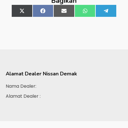
Bagikan
Share
X
Share
Facebook
Share
Email
Share
WhatsApp
Share
Telegra
on
(Twitter)
on
on
on
on
Alamat Dealer
Nissan Demak
Nama Dealer:
Alamat Dealer :