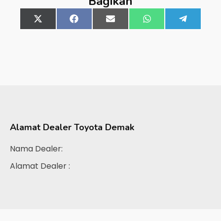
Bagikan
Share
X
Share
Facebook
Share
Email
Share
WhatsApp
Share
Telegra
on
(Twitter)
on
on
on
on
Alamat Dealer
Toyota Demak
Nama Dealer:
Alamat Dealer :