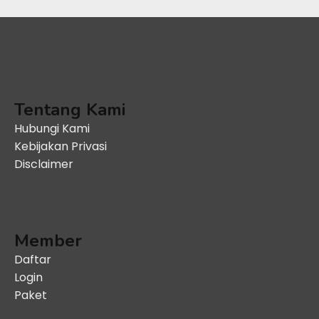
Tentang Kami
Hubungi Kami
Kebijakan Privasi
Disclaimer
Member
Daftar
Login
Paket