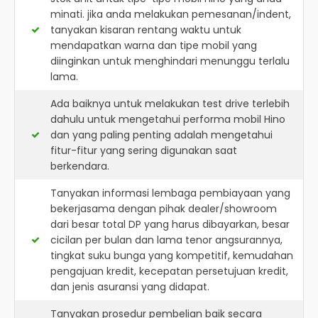
minati. jika anda melakukan pemesanan/indent,
tanyakan kisaran rentang waktu untuk
mendapatkan warna dan tipe mobil yang
diinginkan untuk menghindari menunggu terlalu
lama.
Ada baiknya untuk melakukan test drive terlebih
dahulu untuk mengetahui performa mobil Hino
dan yang paling penting adalah mengetahui
fitur-fitur yang sering digunakan saat
berkendara.
Tanyakan informasi lembaga pembiayaan yang
bekerjasama dengan pihak dealer/showroom
dari besar total DP yang harus dibayarkan, besar
cicilan per bulan dan lama tenor angsurannya,
tingkat suku bunga yang kompetitif, kemudahan
pengajuan kredit, kecepatan persetujuan kredit,
dan jenis asuransi yang didapat.
Tanyakan prosedur pembelian baik secara