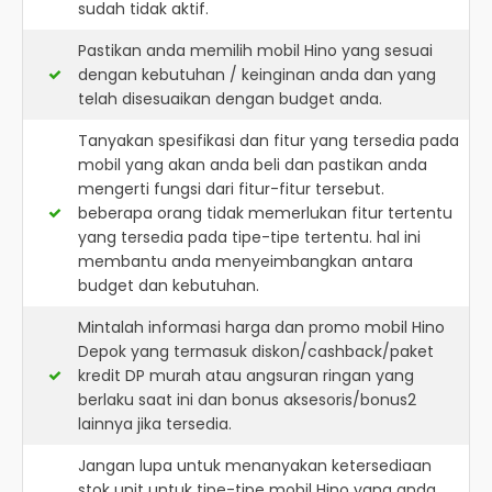
sudah tidak aktif.
Pastikan anda memilih mobil Hino yang sesuai
dengan kebutuhan / keinginan anda dan yang
telah disesuaikan dengan budget anda.
Tanyakan spesifikasi dan fitur yang tersedia pada
mobil yang akan anda beli dan pastikan anda
mengerti fungsi dari fitur-fitur tersebut.
beberapa orang tidak memerlukan fitur tertentu
yang tersedia pada tipe-tipe tertentu. hal ini
membantu anda menyeimbangkan antara
budget dan kebutuhan.
Mintalah informasi harga dan promo mobil Hino
Depok yang termasuk diskon/cashback/paket
kredit DP murah atau angsuran ringan yang
berlaku saat ini dan bonus aksesoris/bonus2
lainnya jika tersedia.
Jangan lupa untuk menanyakan ketersediaan
stok unit untuk tipe-tipe mobil Hino yang anda