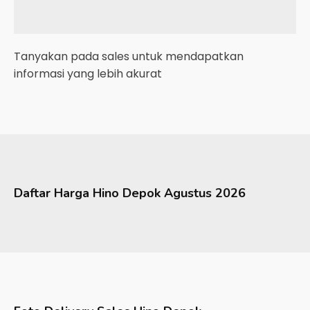
Tanyakan pada sales untuk mendapatkan
informasi yang lebih akurat
Daftar Harga
Hino
Depok
Agustus 2026