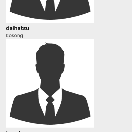
daihatsu
Kosong