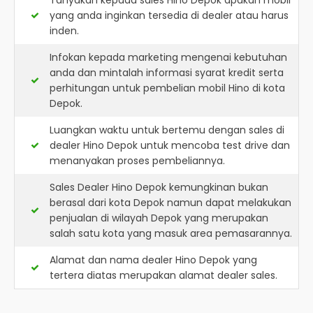
Tanyakan kepada sales Hino Depok apakah mobil
yang anda inginkan tersedia di dealer atau harus
inden.
Infokan kepada marketing mengenai kebutuhan
anda dan mintalah informasi syarat kredit serta
perhitungan untuk pembelian mobil Hino di kota
Depok.
Luangkan waktu untuk bertemu dengan sales di
dealer Hino Depok untuk mencoba test drive dan
menanyakan proses pembeliannya.
Sales Dealer Hino Depok kemungkinan bukan
berasal dari kota Depok namun dapat melakukan
penjualan di wilayah Depok yang merupakan
salah satu kota yang masuk area pemasarannya.
Alamat dan nama dealer
Hino Depok
yang
tertera diatas merupakan alamat dealer sales.