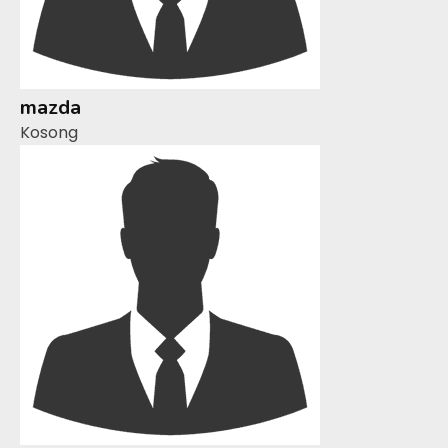
mazda
Kosong