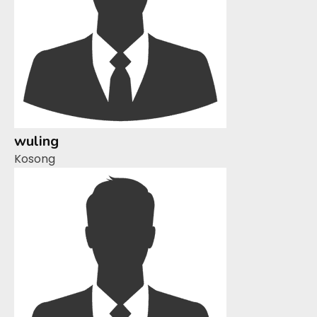
wuling
Kosong