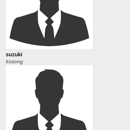
suzuki
Kosong