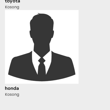
toyota
Kosong
honda
Kosong