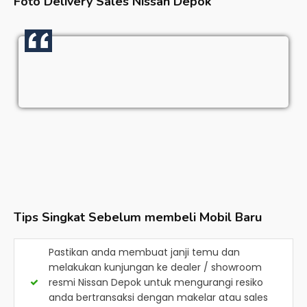
Foto Delivery Sales
Nissan Depok
Tips Singkat Sebelum membeli Mobil Baru
Pastikan anda membuat janji temu dan
melakukan kunjungan ke dealer / showroom
resmi
Nissan Depok
untuk mengurangi resiko
anda bertransaksi dengan makelar atau sales