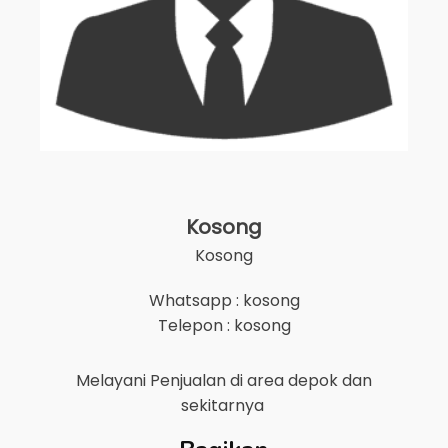
Kosong
Kosong
Whatsapp : kosong
Telepon : kosong
Melayani Penjualan di area
depok
dan
sekitarnya