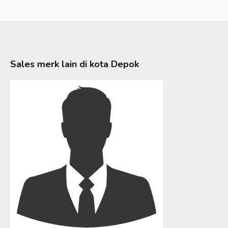
Sales merk lain di kota
Depok