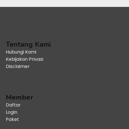
Tentang Kami
Hubungi Kami
Kebijakan Privasi
Disclaimer
Member
Daftar
Login
Paket