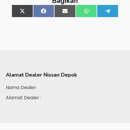
Bagikan
Share
X
Share
Facebook
Share
Email
Share
WhatsApp
Share
Telegra
on
(Twitter)
on
on
on
on
Alamat Dealer
Nissan Depok
Nama Dealer:
Alamat Dealer :