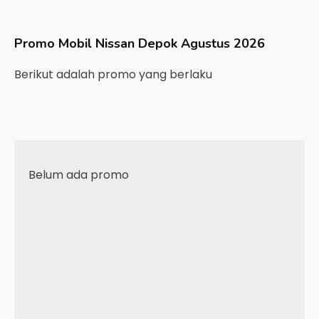
Promo Mobil
Nissan
Depok
Agustus 2026
Berikut adalah promo yang berlaku
Belum ada promo