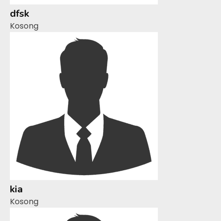
dfsk
Kosong
kia
Kosong