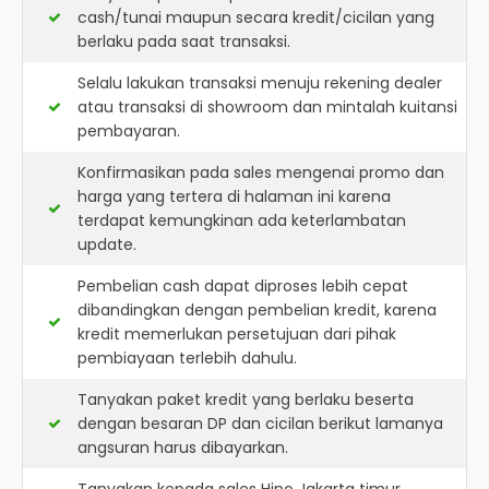
cash/tunai maupun secara kredit/cicilan yang
berlaku pada saat transaksi.
Selalu lakukan transaksi menuju rekening dealer
atau transaksi di showroom dan mintalah kuitansi
pembayaran.
Konfirmasikan pada sales mengenai promo dan
harga yang tertera di halaman ini karena
terdapat kemungkinan ada keterlambatan
update.
Pembelian cash dapat diproses lebih cepat
dibandingkan dengan pembelian kredit, karena
kredit memerlukan persetujuan dari pihak
pembiayaan terlebih dahulu.
Tanyakan paket kredit yang berlaku beserta
dengan besaran DP dan cicilan berikut lamanya
angsuran harus dibayarkan.