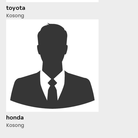
toyota
Kosong
honda
Kosong