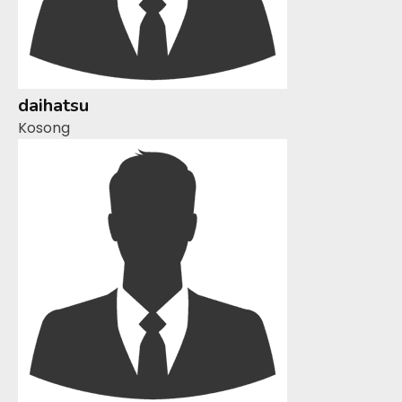
daihatsu
Kosong