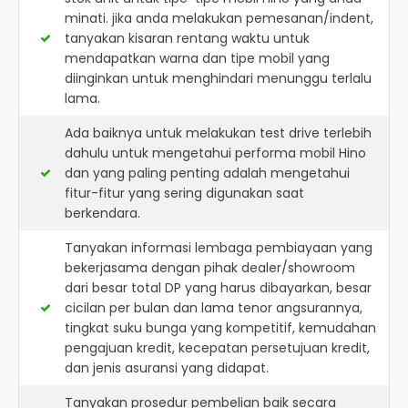
minati. jika anda melakukan pemesanan/indent,
tanyakan kisaran rentang waktu untuk
mendapatkan warna dan tipe mobil yang
diinginkan untuk menghindari menunggu terlalu
lama.
Ada baiknya untuk melakukan test drive terlebih
dahulu untuk mengetahui performa mobil Hino
dan yang paling penting adalah mengetahui
fitur-fitur yang sering digunakan saat
berkendara.
Tanyakan informasi lembaga pembiayaan yang
bekerjasama dengan pihak dealer/showroom
dari besar total DP yang harus dibayarkan, besar
cicilan per bulan dan lama tenor angsurannya,
tingkat suku bunga yang kompetitif, kemudahan
pengajuan kredit, kecepatan persetujuan kredit,
dan jenis asuransi yang didapat.
Tanyakan prosedur pembelian baik secara