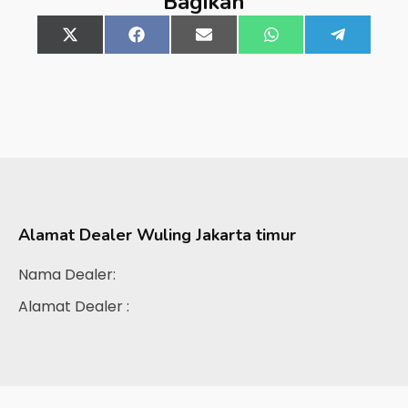
Bagikan
Share
X
Share
Facebook
Share
Email
Share
WhatsApp
Share
Telegra
on
(Twitter)
on
on
on
on
Alamat Dealer
Wuling Jakarta timur
Nama Dealer:
Alamat Dealer :