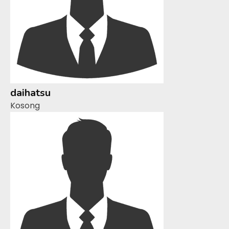
daihatsu
Kosong