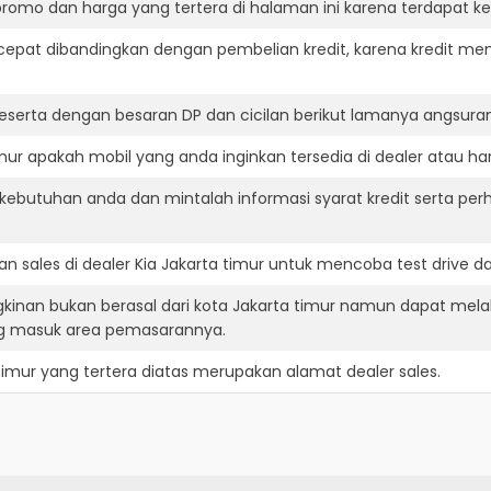
romo dan harga yang tertera di halaman ini karena terdapat 
cepat dibandingkan dengan pembelian kredit, karena kredit mem
eserta dengan besaran DP dan cicilan berikut lamanya angsuran
mur apakah mobil yang anda inginkan tersedia di dealer atau har
ebutuhan anda dan mintalah informasi syarat kredit serta perh
 sales di dealer Kia Jakarta timur untuk mencoba test drive
gkinan bukan berasal dari kota Jakarta timur namun dapat melak
ng masuk area pemasarannya.
timur
yang tertera diatas merupakan alamat dealer sales.