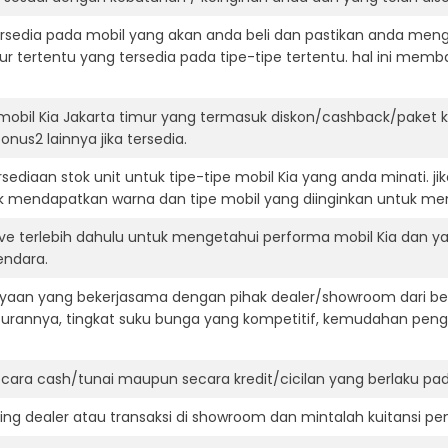
ersedia pada mobil yang akan anda beli dan pastikan anda mengert
ur tertentu yang tersedia pada tipe-tipe tertentu. hal ini m
mobil Kia Jakarta timur yang termasuk diskon/cashback/paket 
onus2 lainnya jika tersedia.
ediaan stok unit untuk tipe-tipe mobil Kia yang anda minati. 
k mendapatkan warna dan tipe mobil yang diinginkan untuk me
ve terlebih dahulu untuk mengetahui performa mobil Kia dan ya
endara.
aan yang bekerjasama dengan pihak dealer/showroom dari besa
surannya, tingkat suku bunga yang kompetitif, kemudahan penga
ara cash/tunai maupun secara kredit/cicilan yang berlaku pada
ning dealer atau transaksi di showroom dan mintalah kuitansi p