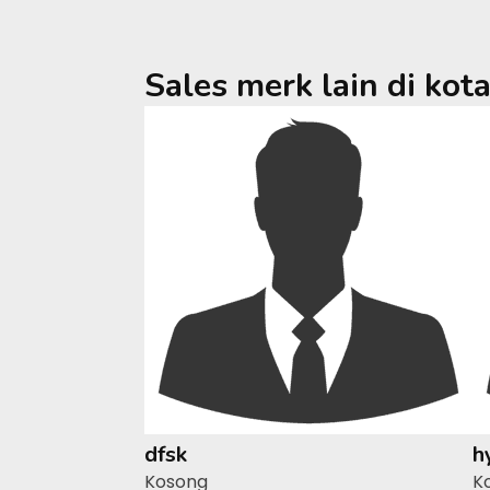
Sales merk lain di kot
dfsk
h
Kosong
K