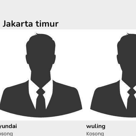
a
Jakarta timur
yundai
wuling
osong
Kosong