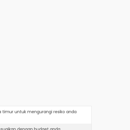
a timur
untuk mengurangi resiko anda
sesuaikan dengan budget anda.