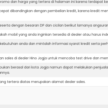
romo dan harga yang tertera di halaman ini karena terdapat 
cepat dibandingkan dengan pembelian kredit, karena kredit mem
eserta dengan besaran DP dan cicilan berikut lamanya angsuran
kah mobil yang anda inginkan tersedia di dealer atau harus ind
ebutuhan anda dan mintalah informasi syarat kredit serta perh
n sales di dealer Hino Jogja untuk mencoba test drive dan me
 bukan berasal dari kota Jogja namun dapat melakukan penjuala
annya.
ang tertera diatas merupakan alamat dealer sales.