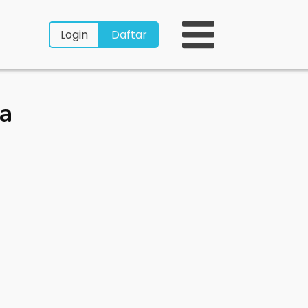
Login
Daftar
ja