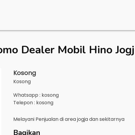
omo Dealer Mobil
Hino Jog
Kosong
Kosong
Whatsapp : kosong
Telepon : kosong
Melayani Penjualan di area
jogja
dan sekitarnya
Bagikan