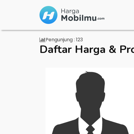
Pengunjung :
123
Daftar Harga & Pr