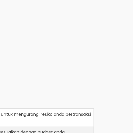
untuk mengurangi resiko anda bertransaksi
isesuaikan dengan budget anda.