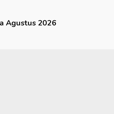
ja
Agustus 2026