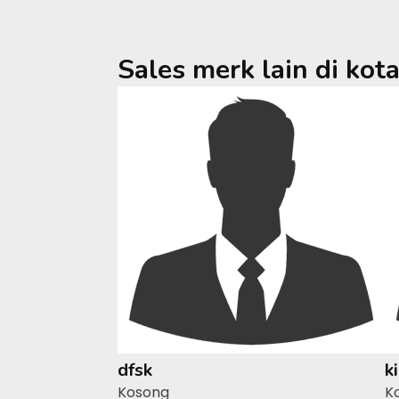
Sales merk lain di kot
dfsk
k
Kosong
K