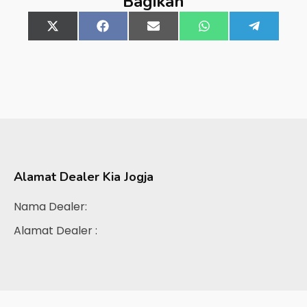
Bagikan
Share
X
Share
Facebook
Share
Email
Share
WhatsApp
Share
Telegra
on
(Twitter)
on
on
on
on
Alamat Dealer
Kia Jogja
Nama Dealer:
Alamat Dealer :