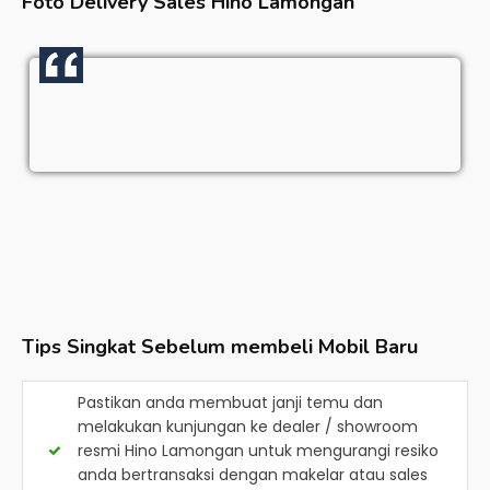
Foto Delivery Sales
Hino Lamongan
Tips Singkat Sebelum membeli Mobil Baru
Pastikan anda membuat janji temu dan
melakukan kunjungan ke dealer / showroom
resmi
Hino Lamongan
untuk mengurangi resiko
anda bertransaksi dengan makelar atau sales