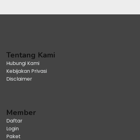
Tentang Kami
Hubungi Kami
Kebijakan Privasi
Disclaimer
Member
Daftar
Login
Paket