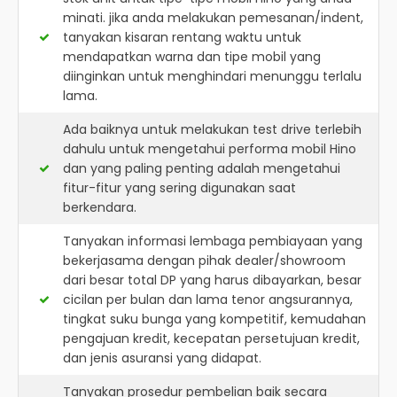
minati. jika anda melakukan pemesanan/indent,
tanyakan kisaran rentang waktu untuk
mendapatkan warna dan tipe mobil yang
diinginkan untuk menghindari menunggu terlalu
lama.
Ada baiknya untuk melakukan test drive terlebih
dahulu untuk mengetahui performa mobil Hino
dan yang paling penting adalah mengetahui
fitur-fitur yang sering digunakan saat
berkendara.
Tanyakan informasi lembaga pembiayaan yang
bekerjasama dengan pihak dealer/showroom
dari besar total DP yang harus dibayarkan, besar
cicilan per bulan dan lama tenor angsurannya,
tingkat suku bunga yang kompetitif, kemudahan
pengajuan kredit, kecepatan persetujuan kredit,
dan jenis asuransi yang didapat.
Tanyakan prosedur pembelian baik secara