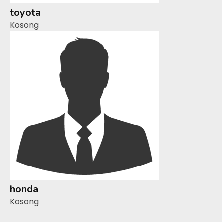
toyota
Kosong
honda
Kosong