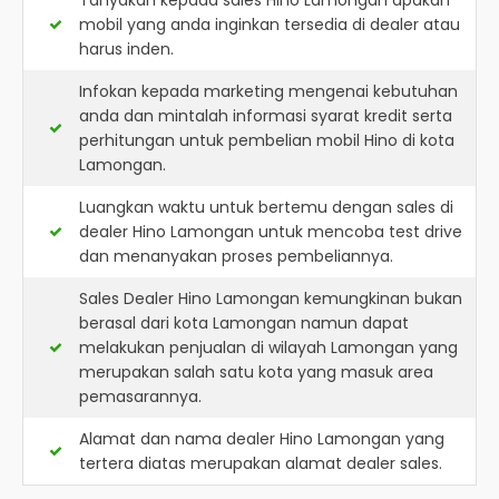
Tanyakan kepada sales Hino Lamongan apakah
mobil yang anda inginkan tersedia di dealer atau
harus inden.
Infokan kepada marketing mengenai kebutuhan
anda dan mintalah informasi syarat kredit serta
perhitungan untuk pembelian mobil Hino di kota
Lamongan.
Luangkan waktu untuk bertemu dengan sales di
dealer Hino Lamongan untuk mencoba test drive
dan menanyakan proses pembeliannya.
Sales Dealer Hino Lamongan kemungkinan bukan
berasal dari kota Lamongan namun dapat
melakukan penjualan di wilayah Lamongan yang
merupakan salah satu kota yang masuk area
pemasarannya.
Alamat dan nama dealer
Hino Lamongan
yang
tertera diatas merupakan alamat dealer sales.