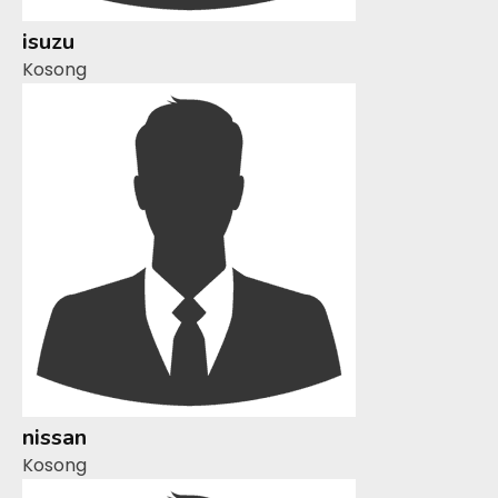
isuzu
Kosong
nissan
Kosong