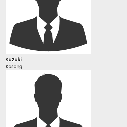
suzuki
Kosong